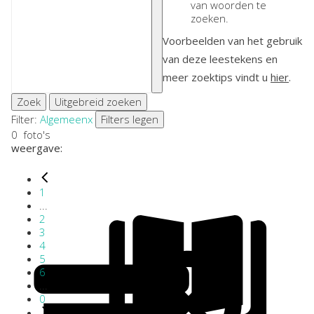
van woorden te
zoeken.
Voorbeelden van het gebruik
van deze leestekens en
meer zoektips vindt u
hier
.
Zoek
Uitgebreid zoeken
Filter:
Algemeen
x
Filters legen
0
foto's
weergave:
1
...
2
3
4
5
6
...
0