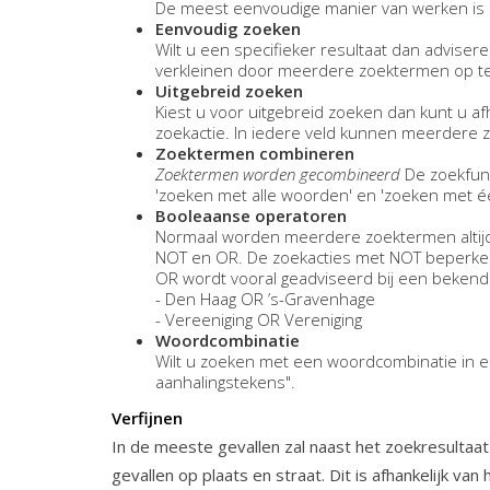
De meest eenvoudige manier van werken is h
Eenvoudig zoeken
Wilt u een specifieker resultaat dan advisere
verkleinen door meerdere zoektermen op te
Uitgebreid zoeken
Kiest u voor uitgebreid zoeken dan kunt u af
zoekactie. In iedere veld kunnen meerdere
Zoektermen combineren
Zoektermen worden gecombineerd
De zoekfunc
'zoeken met alle woorden' en 'zoeken met 
Booleaanse operatoren
Normaal worden meerdere zoektermen altijd
NOT en OR. De zoekacties met NOT beperken h
OR wordt vooral geadviseerd bij een bekende 
- Den Haag OR ’s-Gravenhage
- Vereeniging OR Vereniging
Woordcombinatie
Wilt u zoeken met een woordcombinatie in e
aanhalingstekens".
Verfijnen
In de meeste gevallen zal naast het zoekresultaat
gevallen op plaats en straat. Dit is afhankelijk van