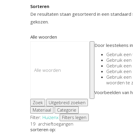
Sorteren
De resultaten staan gesorteerd in een standaard s
gekozen.
Alle woorden
Door leestekens in
Gebruik een
Gebruik een
Gebruik een
Gebruik een
Gebruik een
woorden te 
Voorbeelden van h
Zoek
Uitgebreid zoeken
Materiaal
Categorie
Filter:
Huizen
x
Filters legen
19
archieftoegangen
sorteren op: