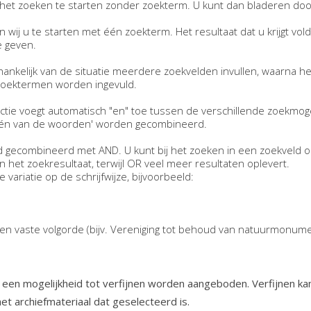
et zoeken te starten zonder zoekterm. U kunt dan bladeren doo
n wij u te starten met één zoekterm. Het resultaat dat u krijgt vo
 geven.
hankelijk van de situatie meerdere zoekvelden invullen, waarna he
 zoektermen worden ingevuld.
tie voegt automatisch "en" toe tussen de verschillende zoekmog
één van de woorden' worden gecombineerd.
 gecombineerd met AND. U kunt bij het zoeken in een zoekveld 
et zoekresultaat, terwijl OR veel meer resultaten oplevert.
variatie op de schrijfwijze, bijvoorbeeld:
en vaste volgorde (bijv. Vereniging tot behoud van natuurmonum
 een mogelijkheid tot verfijnen worden aangeboden. Verfijnen ka
 het archiefmateriaal dat geselecteerd is.