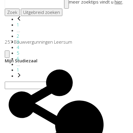
meer zoektips vindt u
hier
.
Zoek
Uitgebreid zoeken
1
...
2
3
257 Bouwvergunningen Leersum
4
5
6
Mijn Studiezaal
...
1