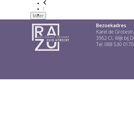
1
...
Meer
2
Bezoekadres
3
4
Karel de Grotestr
5
3962 CL Wijk bij 
6
Tel: 088 530 0170
...
1