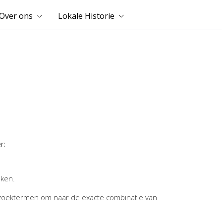
Over ons
Lokale Historie
r:
jken.
zoektermen om naar de exacte combinatie van