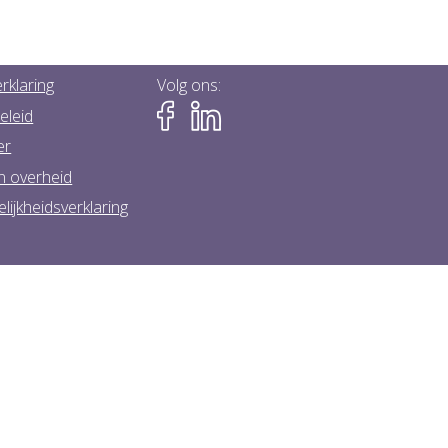
rklaring
Volg ons:
eleid
er
n overheid
lijkheidsverklaring