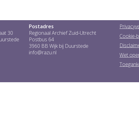
Postadres
Privacyve
aat 30
Regionaal Archief Zuid-Utrecht
Cookie-b
Duurstede
Postbus 64
Disclaim
3960 BB Wijk bij Duurstede
info@razu.nl
Wet ope
Toeganke