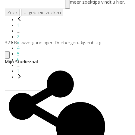
meer zoektips vindt u
hier
.
Zoek
Uitgebreid zoeken
1
...
2
3
321 Bouwvergunningen Driebergen-Rijsenburg
4
5
6
Mijn Studiezaal
...
1