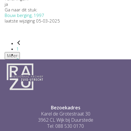
ja
Ga naar dit stuk:
Bouw berging, 1997
laatste wijziging 05-03-2025
1
...
Meer
2
3
4
5
6
...
1
Bezoekadres
Karel de Grotestraat 30
3962 CL Wijk bij Duurstede
Tel: 088 530 0170