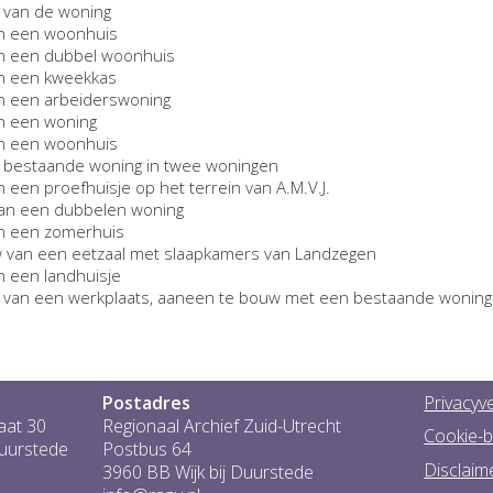
 van de woning
n een woonhuis
n een dubbel woonhuis
n een kweekkas
n een arbeiderswoning
n een woning
n een woonhuis
 bestaande woning in twee woningen
 een proefhuisje op het terrein van A.M.V.J.
an een dubbelen woning
n een zomerhuis
van een eetzaal met slaapkamers van Landzegen
 een landhuisje
van een werkplaats, aaneen te bouw met een bestaande woning
Postadres
Privacyve
aat 30
Regionaal Archief Zuid-Utrecht
Cookie-b
Duurstede
Postbus 64
Disclaim
3960 BB Wijk bij Duurstede