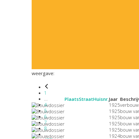
weergave:
1
...
Plaats
Straat
Huisnr.
Jaar
Beschrij
4
1925
verbouw
5
1925
bouw va
6
1925
bouw van
7
1925
bouw va
8
1925
bouw va
...
1924
bouw va