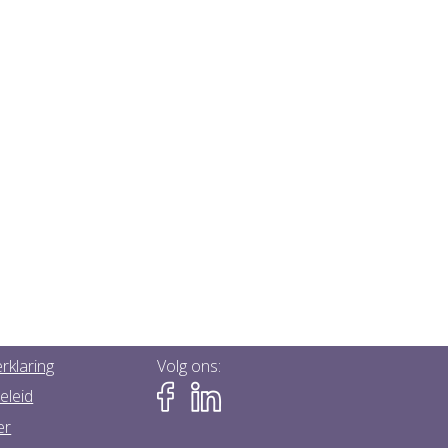
rklaring
Volg ons:
eleid
er