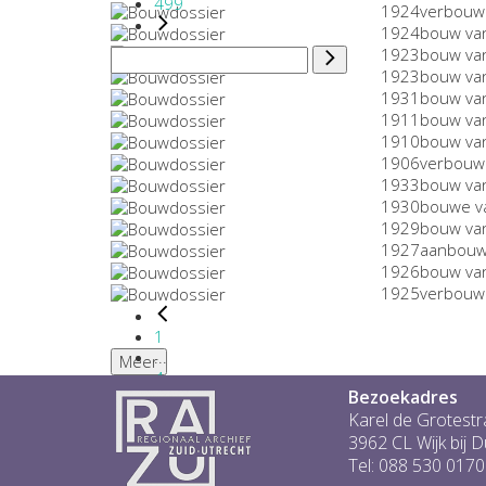
499
1924
verbouw
1924
bouw va
1923
bouw va
1923
bouw va
1931
bouw va
1911
bouw va
1910
bouw va
1906
verbouw
1933
bouw van
1930
bouwe v
1929
bouw va
1927
aanbouw 
1926
bouw van
1925
verbouw 
1
...
Meer
4
Bezoekadres
5
6
Karel de Grotestr
7
3962 CL Wijk bij 
8
Tel: 088 530 0170
...