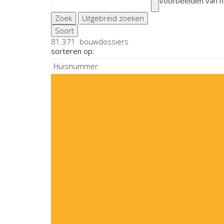
Voorbeelden van h
Zoek
Uitgebreid zoeken
Soort
81.371
bouwdossiers
sorteren op: