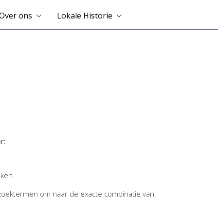
Over ons
Lokale Historie
r:
jken.
zoektermen om naar de exacte combinatie van