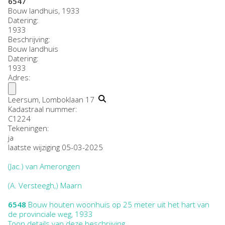
6547
Bouw landhuis, 1933
Datering
:
1933
Beschrijving:
Bouw landhuis
Datering
:
1933
Adres:
Leersum, Lomboklaan 17
Kadastraal nummer:
C1224
Tekeningen:
ja
laatste wijziging 05-03-2025
(Jac.) van Amerongen
(A. Versteegh,) Maarn
6548
Bouw houten woonhuis op 25 meter uit het hart van
de provinciale weg, 1933
Toon details van deze beschrijving