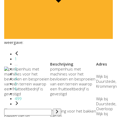
weergave:
1
...
Beschrijving
Adres
2
pompenhuis met
3
machines voor het
Wijk bij
4
bevloeien en besproeien
Duurstede,
5
van een terrein waarop
Krommerijn
6
een fruitteeltbedrijf is
...
gevestigd
499
Wijk bij
Duurstede,
Overloop
inrichting voor het bakken
Wijk bij
van vis