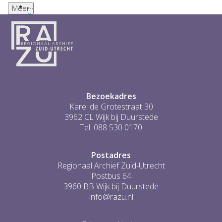
...
Meer
2
3
4
5
6
...
499
Bezoekadres
Karel de Grotestraat 30
3962 CL Wijk bij Duurstede
Tel: 088 530 0170
Postadres
Regionaal Archief Zuid-Utrecht
Postbus 64
3960 BB Wijk bij Duurstede
info@razu.nl