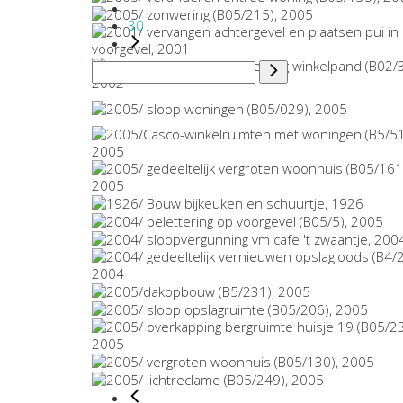
...
30