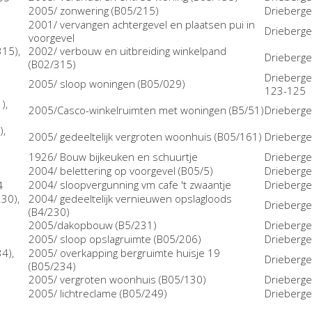
2005/ zonwering (B05/215)
Drieberge
2001/ vervangen achtergevel en plaatsen pui in
Drieberge
voorgevel
2002/ verbouw en uitbreiding winkelpand
Drieberge
(B02/315)
Drieberge
2005/ sloop woningen (B05/029)
123-125
2005/Casco-winkelruimten met woningen (B5/51)
Drieberge
2005/ gedeeltelijk vergroten woonhuis (B05/161)
Drieberge
1926/ Bouw bijkeuken en schuurtje
Drieberge
2004/ belettering op voorgevel (B05/5)
Drieberge
2004/ sloopvergunning vm cafe 't zwaantje
Drieberge
2004/ gedeeltelijk vernieuwen opslagloods
Drieberge
(B4/230)
2005/dakopbouw (B5/231)
Drieberge
2005/ sloop opslagruimte (B05/206)
Drieberge
2005/ overkapping bergruimte huisje 19
Drieberge
(B05/234)
2005/ vergroten woonhuis (B05/130)
Drieberge
2005/ lichtreclame (B05/249)
Drieberge