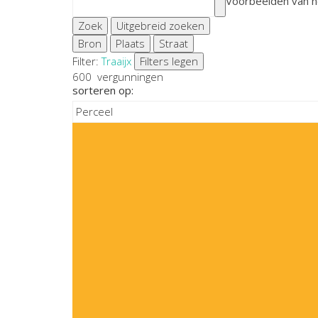
Voorbeelden van h
Zoek
Uitgebreid zoeken
Bron
Plaats
Straat
Filter:
Traaij
x
Filters legen
600
vergunningen
sorteren op: