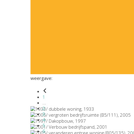
weergave:
1
...
2
3
4
5
6