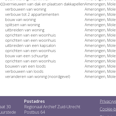
vernieuwen van dak en plaatsen dakkapellen
Amerongen, Mole
verbouwen van woning
Amerongen, Mole
verbouw tot 2 appartementen
Amerongen, Mole
bouw van woning
Amerongen, Mole
splitsen van woning
Amerongen, Mole
uitbreiden van woning
Amerongen, Mole
oprichten van een woonhuis
Amerongen, Mole
oprichten van een woonhuis
Amerongen, Mole
uitbreiden van een kapsalon
Amerongen, Mole
oprichten van een woonhuis
Amerongen, Mole
bouw van een schuurtje
Amerongen, Molen
oprichten van een woonhuis
Amerongen, Mole
bouwen van een loods
Amerongen, Mole
verbouwen van loods
Amerongen, Molen
veranderen van woning (noordgevel)
Amerongen, Mole
Postadres
Privacyve
aat 30
Regionaal Archief Zuid-Utrecht
Cookie-b
Duurstede
Postbus 64