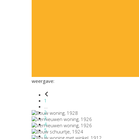
weergave:
1
...
2
3
4
5
6