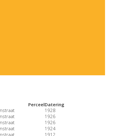
Perceel
Datering
nstraat
1928
nstraat
1926
nstraat
1926
nstraat
1924
nstraat
1912