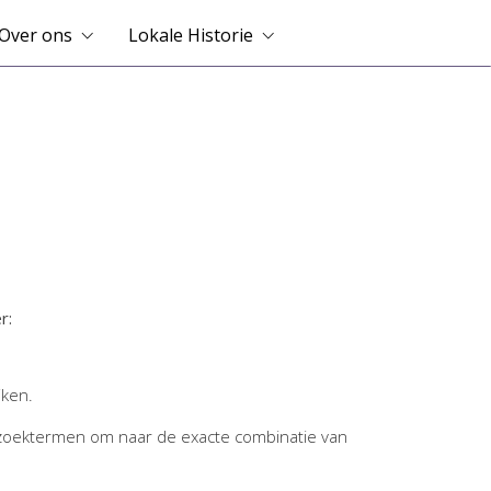
Over ons
Lokale Historie
r:
jken.
zoektermen om naar de exacte combinatie van