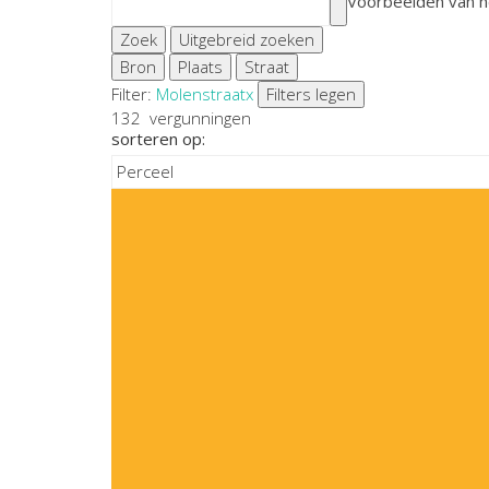
Voorbeelden van h
Zoek
Uitgebreid zoeken
Bron
Plaats
Straat
Filter:
Molenstraat
x
Filters legen
132
vergunningen
sorteren op: