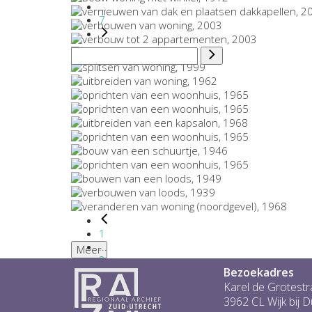
...
7
1
...
Meer
2
Bezoekadres
3
4
Karel de Grotestr
5
3962 CL Wijk bij 