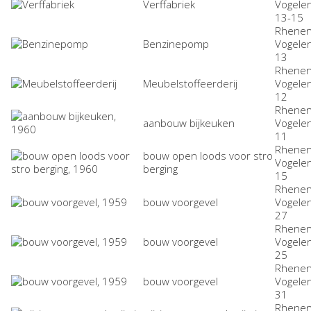
Verffabriek
Vogele
13-15
Rhenen
Benzinepomp
Vogele
13
Rhenen
Meubelstoffeerderij
Vogele
12
Rhenen
aanbouw bijkeuken
Vogele
11
Rhenen
bouw open loods voor stro
Vogele
berging
15
Rhenen
bouw voorgevel
Vogele
27
Rhenen
bouw voorgevel
Vogele
25
Rhenen
bouw voorgevel
Vogele
31
Rhenen