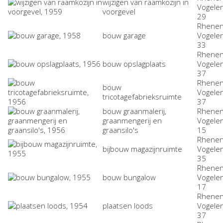
wijzigen van raamkozijn in
Vogele
voorgevel
29
Rhenen
bouw garage
Vogele
33
Rhenen
bouw opslagplaats
Vogele
37
Rhenen
bouw
Vogele
tricotagefabrieksruimte
37
bouw graanmalerij,
Rhenen
graanmengerij en
Vogele
graansilo's
15
Rhenen
bijbouw magazijnruimte
Vogele
35
Rhenen
bouw bungalow
Vogele
17
Rhenen
plaatsen loods
Vogele
37