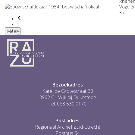
Rhenen
bouw schaftlokaal
Vogele
37
1
...
Meer
2
3
4
5
6
...
3
Bezoekadres
Karel de Grotestraat 30
3962 CL Wijk bij Duurstede
Tel: 088 530 0170
Postadres
Regionaal Archief Zuid-Utrecht
Postbus 64