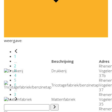
weergave:
1
...
Beschrijving
Adres
2
Rhenen
3
Drukkerij
Vogele
4
37b
5
Rhenen
6
Tricotagefabriek/benzinetap
Vogele
...
37
3
Rhenen
Mattenfabriek
Vogele
35
Rhenen