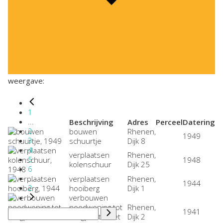
weergave:
1
...
Beschrijving
Adres
Perceel
Datering
2
bouwen
Rhenen,
1949
3
schuurtje
Dijk 8
4
verplaatsen
Rhenen,
5
1948
kolenschuur
Dijk 25
6
...
verplaatsen
Rhenen,
1944
2
hooiberg
Dijk 1
verbouwen
noodwoning tot
Rhenen,
1941
bergplaats met
Dijk 2