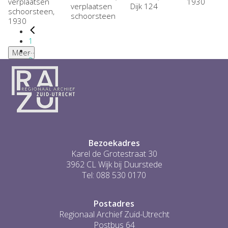
1930
verplaatsen
Dijk 124
schoorsteen
1
...
Meer
2
3
4
5
6
...
2
Bezoekadres
Karel de Grotestraat 30
3962 CL Wijk bij Duurstede
Tel: 088 530 0170
Postadres
Regionaal Archief Zuid-Utrecht
Postbus 64