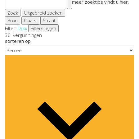
meer zoektips vindt u
hier
.
Zoek
Uitgebreid zoeken
Bron
Plaats
Straat
Filter:
Dijk
x
Filters legen
30
vergunningen
sorteren op: