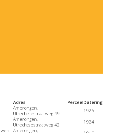
Adres
Perceel
Datering
Amerongen,
1926
Utrechtsestraatweg 49
Amerongen,
1924
Utrechtsestraatweg 42
ouwen
Amerongen,
1916