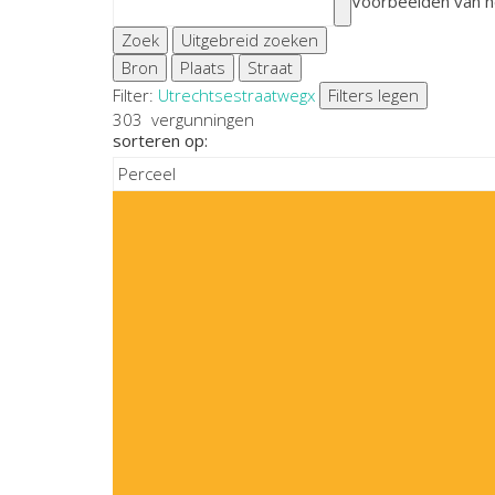
Voorbeelden van h
Zoek
Uitgebreid zoeken
Bron
Plaats
Straat
Filter:
Utrechtsestraatweg
x
Filters legen
303
vergunningen
sorteren op: