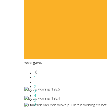
weergave:
1
...
2
3
4
5
6