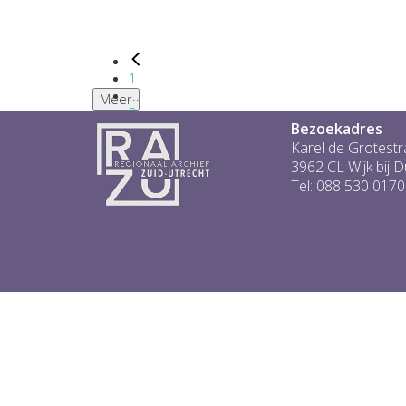
1
...
Meer
2
Bezoekadres
3
4
Karel de Grotestr
5
3962 CL Wijk bij 
6
Tel: 088 530 0170
...
1