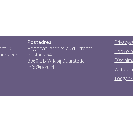
Postadres
Privacyve
aat 30
Regionaal Archief Zuid-Utrecht
Cookie-b
Duurstede
Postbus 64
Disclaim
3960 BB Wijk bij Duurstede
info@razu.nl
Wet ope
Toeganke