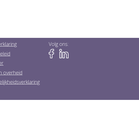
rklaring
Volg ons:
eleid
er
n overheid
lijkheidsverklaring