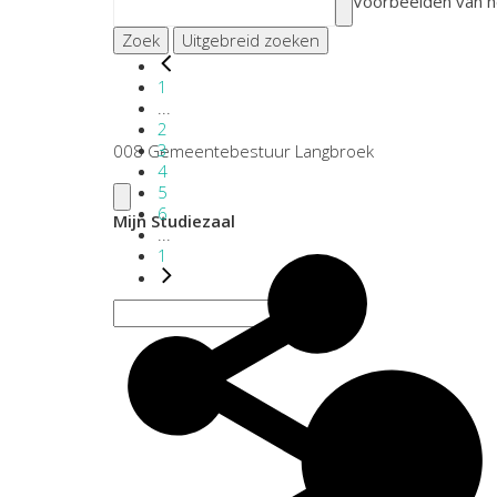
Voorbeelden van h
Zoek
Uitgebreid zoeken
1
...
2
3
008 Gemeentebestuur Langbroek
4
5
6
Mijn Studiezaal
...
1