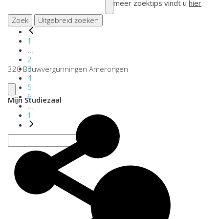
meer zoektips vindt u
hier
.
Zoek
Uitgebreid zoeken
1
...
2
3
320 Bouwvergunningen Amerongen
4
5
6
Mijn Studiezaal
...
1