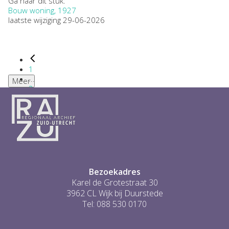
Ga naar dit stuk:
Bouw woning, 1927
laatste wijziging 29-06-2026
1
...
Meer
2
3
4
5
6
...
1
Bezoekadres
Karel de Grotestraat 30
3962 CL Wijk bij Duurstede
Tel: 088 530 0170