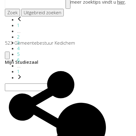
meer zoektips vindt u
hier
.
Zoek
Uitgebreid zoeken
1
...
2
3
523 Gemeentebestuur Kedichem
4
5
6
Mijn Studiezaal
...
1