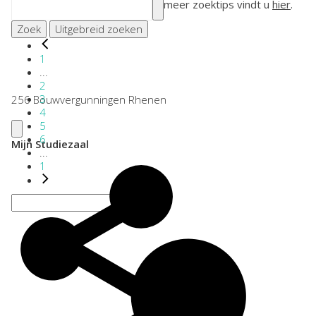
meer zoektips vindt u
hier
.
Zoek
Uitgebreid zoeken
1
...
2
3
256 Bouwvergunningen Rhenen
4
5
6
Mijn Studiezaal
...
1