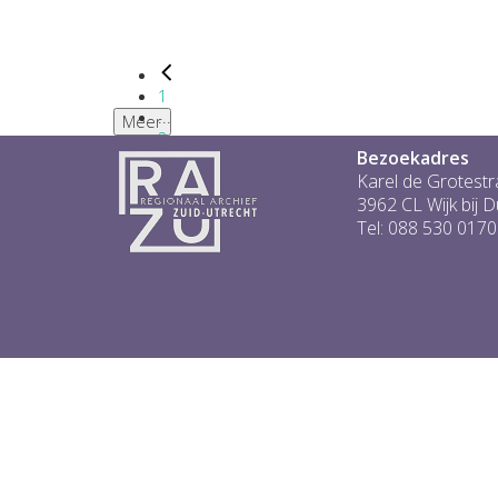
1
...
Meer
2
Bezoekadres
3
4
Karel de Grotestr
5
3962 CL Wijk bij 
6
Tel: 088 530 0170
...
1