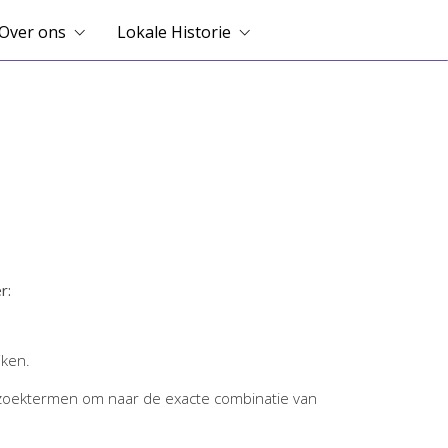
Over ons
Lokale Historie
r:
jken.
zoektermen om naar de exacte combinatie van