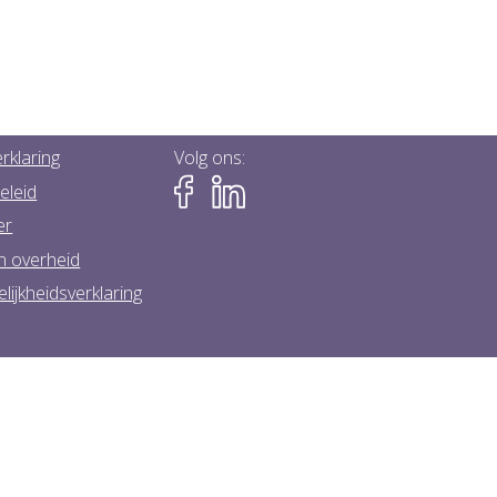
rklaring
Volg ons:
eleid
er
n overheid
lijkheidsverklaring