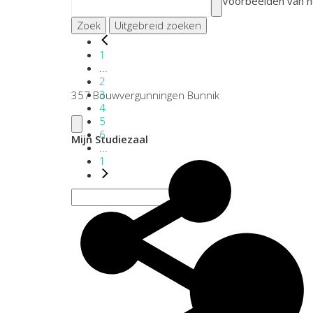
Voorbeelden van h
Zoek
Uitgebreid zoeken
1
...
2
3
357 Bouwvergunningen Bunnik
4
5
6
Mijn Studiezaal
...
1