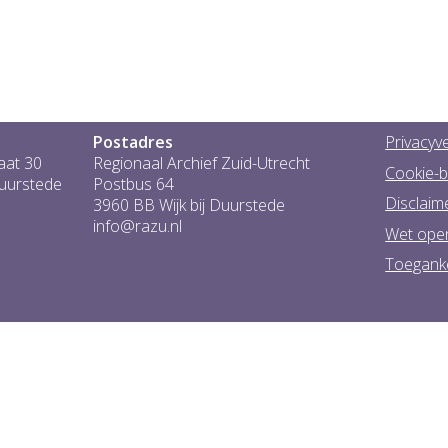
Postadres
Privacyve
aat 30
Regionaal Archief Zuid-Utrecht
Cookie-b
Duurstede
Postbus 64
Disclaim
3960 BB Wijk bij Duurstede
info@razu.nl
Wet ope
Toeganke