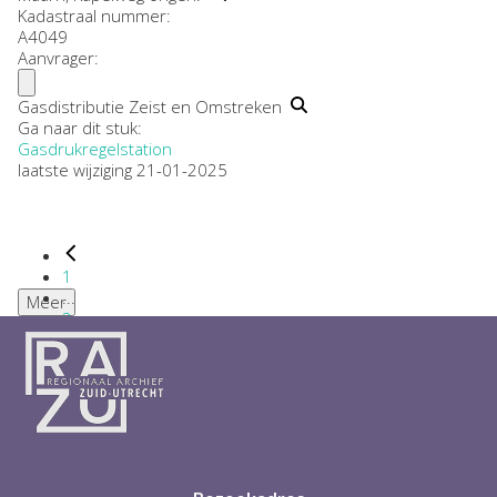
Kadastraal nummer:
A4049
Aanvrager:
Gasdistributie Zeist en Omstreken
Ga naar dit stuk:
Gasdrukregelstation
laatste wijziging 21-01-2025
1
...
Meer
2
3
4
5
6
...
1