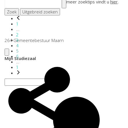
meer zoektips vindt u
hier
.
Zoek
Uitgebreid zoeken
1
...
2
3
264 Gemeentebestuur Maarn
4
5
6
Mijn Studiezaal
...
1