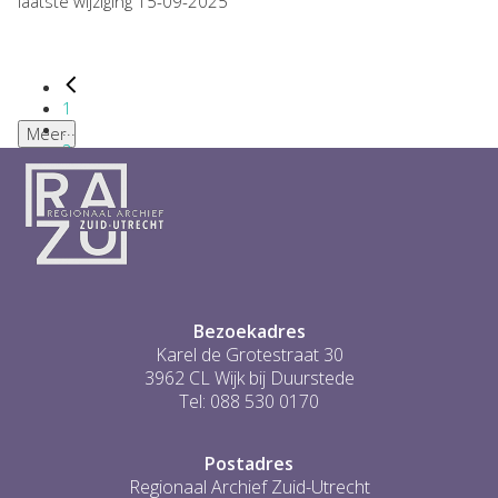
laatste wijziging 15-09-2025
1
...
Meer
2
3
4
5
6
...
1
Bezoekadres
Karel de Grotestraat 30
3962 CL Wijk bij Duurstede
Tel: 088 530 0170
Postadres
Regionaal Archief Zuid-Utrecht