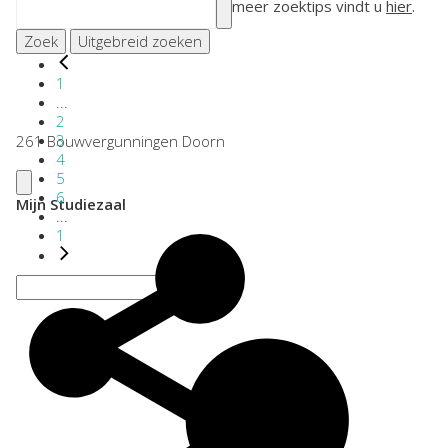
meer zoektips vindt u
hier
.
Zoek
Uitgebreid zoeken
1
...
2
3
261 Bouwvergunningen Doorn
4
5
6
Mijn Studiezaal
...
1