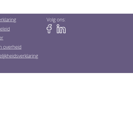
rklaring
Volg ons:
eleid
er
n overheid
lijkheidsverklaring