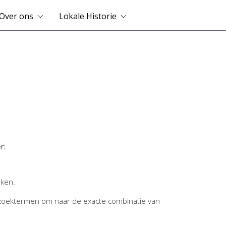
Over ons
Lokale Historie
r:
jken.
zoektermen om naar de exacte combinatie van