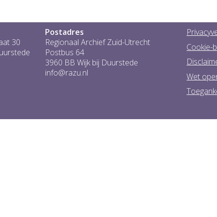
Postadres
Privacyve
aat 30
Regionaal Archief Zuid-Utrecht
Cookie-b
Duurstede
Postbus 64
Disclaim
3960 BB Wijk bij Duurstede
info@razu.nl
Wet ope
Toeganke