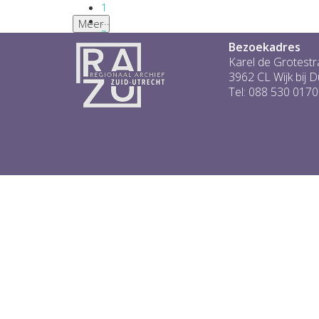
1
...
Meer
2
Bezoekadres
3
4
Karel de Grotestr
5
3962 CL Wijk bij 
6
Tel: 088 530 0170
...
1