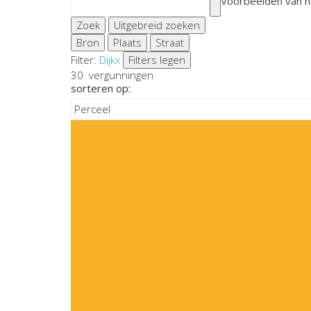
Voorbeelden van h
Zoek
Uitgebreid zoeken
Bron
Plaats
Straat
Filter:
Dijk
x
Filters legen
30
vergunningen
sorteren op: