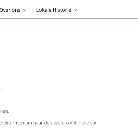
Over ons
Lokale Historie
r:
jken.
zoektermen om naar de exacte combinatie van