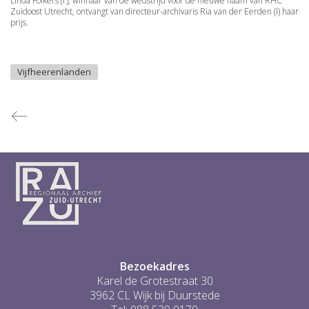
Linda Folkers (r), winnaar van de wedstrijd voor de nieuwe naam van RHC
Zuidoost Utrecht, ontvangt van directeur-archivaris Ria van der Eerden (l) haar
prijs.
Vijfheerenlanden
Bezoekadres
Karel de Grotestraat 30
3962 CL Wijk bij Duurstede