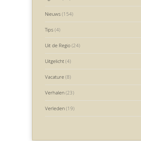
Nieuws
(154)
Tips
(4)
Uit de Regio
(24)
Uitgelicht
(4)
Vacature
(8)
Verhalen
(23)
Verleden
(19)