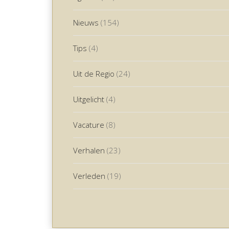
Nieuws
(154)
Tips
(4)
Uit de Regio
(24)
Uitgelicht
(4)
Vacature
(8)
Verhalen
(23)
Verleden
(19)