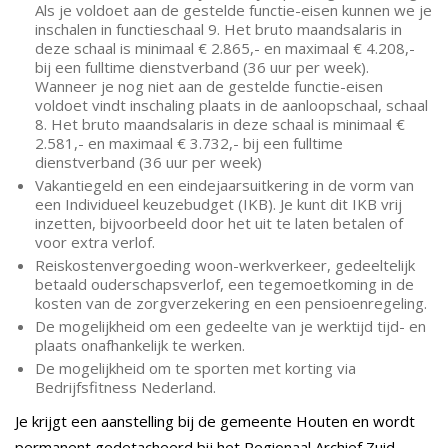
Als je voldoet aan de gestelde functie-eisen kunnen we je
inschalen in functieschaal 9. Het bruto maandsalaris in
deze schaal is minimaal € 2.865,- en maximaal € 4.208,-
bij een fulltime dienstverband (36 uur per week).
Wanneer je nog niet aan de gestelde functie-eisen
voldoet vindt inschaling plaats in de aanloopschaal, schaal
8. Het bruto maandsalaris in deze schaal is minimaal €
2.581,- en maximaal € 3.732,- bij een fulltime
dienstverband (36 uur per week)
Vakantiegeld en een eindejaarsuitkering in de vorm van
een Individueel keuzebudget (IKB). Je kunt dit IKB vrij
inzetten, bijvoorbeeld door het uit te laten betalen of
voor extra verlof.
Reiskostenvergoeding woon-werkverkeer, gedeeltelijk
betaald ouderschapsverlof, een tegemoetkoming in de
kosten van de zorgverzekering en een pensioenregeling.
De mogelijkheid om een gedeelte van je werktijd tijd- en
plaats onafhankelijk te werken.
De mogelijkheid om te sporten met korting via
Bedrijfsfitness Nederland.
Je krijgt een aanstelling bij de gemeente Houten en wordt
permanent gedetacheerd bij het Regionaal Archief Zuid-