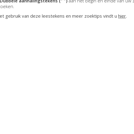
Dubbele aanhalingstekens (" ")
aan het begin en einde van uw 
zoeken.
et gebruik van deze leestekens en meer zoektips vindt u
hier
.