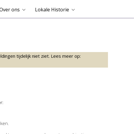
Over ons
Lokale Historie
ingen tijdelijk niet ziet. Lees meer op:
r:
jken.