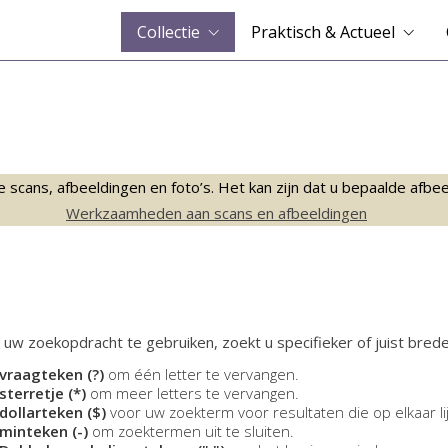
Collectie
Praktisch & Actueel
ans, afbeeldingen en foto’s. Het kan zijn dat u bepaalde afbeeld
Werkzaamheden aan scans en afbeeldingen
 uw zoekopdracht te gebruiken, zoekt u specifieker of juist brede
vraagteken (?)
om één letter te vervangen.
sterretje (*)
om meer letters te vervangen.
dollarteken ($)
voor uw zoekterm voor resultaten die op elkaar li
minteken (-)
om zoektermen uit te sluiten.