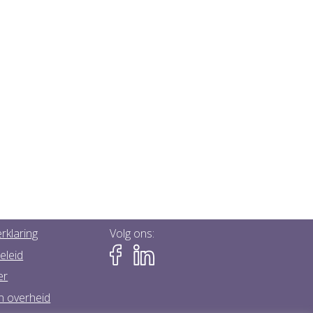
rklaring
Volg ons:
eleid
er
n overheid