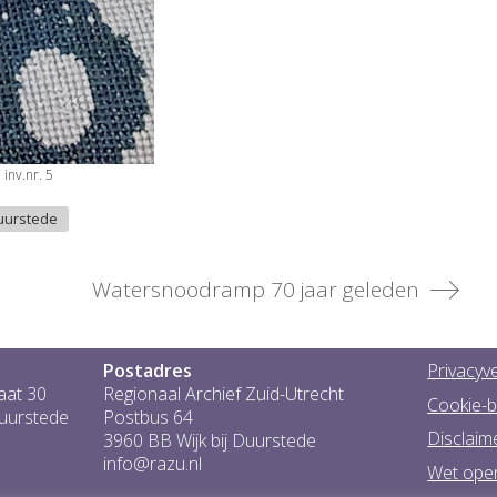
 inv.nr. 5
Duurstede
Watersnoodramp 70 jaar geleden
Postadres
Privacyve
aat 30
Regionaal Archief Zuid-Utrecht
Cookie-b
Duurstede
Postbus 64
Disclaim
3960 BB Wijk bij Duurstede
info@razu.nl
Wet ope