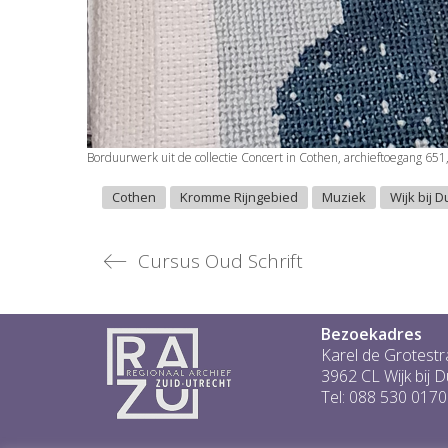
Borduurwerk uit de collectie Concert in Cothen, archieftoegang 651,
Cothen
Kromme Rijngebied
Muziek
Wijk bij 
Cursus Oud Schrift
Bezoekadres
Karel de Grotestr
3962 CL Wijk bij 
Tel: 088 530 0170