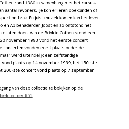
in Cothen rond 1980 in samenhang met het cursus-
en aantal inwoners. Je kon er leren boekbinden of
pect ontbrak. En juist muziek kon en kan het leven
co en Ab benaderden Joost en zo ontstond het
 te laten doen. Aan de Brink in Cothen stond een
Op 20 november 1983 vond het eerste concert
 De concerten vonden eerst plaats onder de
 maar werd uiteindelijk een zelfstandige
rt vond plaats op 14 november 1999, het 150-ste
het 200-ste concert vond plaats op 7 september
egang van deze collectie te bekijken op de
chiefnummer 651
.