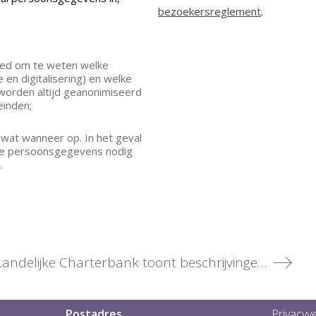
bezoekersreglement
.
 goed om te weten welke
 en digitalisering) en welke
worden altijd geanonimiseerd
einden;
 wat wanneer op. In het geval
de persoonsgegevens nodig
.
Landelijke Charterbank toont beschrijvingen van ruim 170.000 oorkonden
Postadres
Privacyve